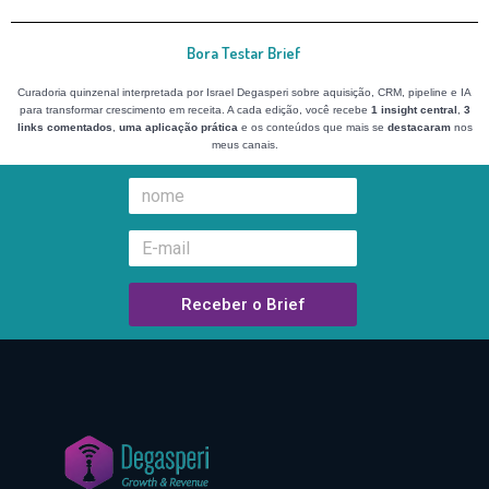
Bora Testar Brief
Curadoria quinzenal interpretada por Israel Degasperi sobre aquisição, CRM, pipeline e IA
para transformar crescimento em receita. A cada edição, você recebe
1 insight central
,
3
links comentados
,
uma aplicação prática
e os conteúdos que mais se
destacaram
nos
meus canais.
Receber o Brief